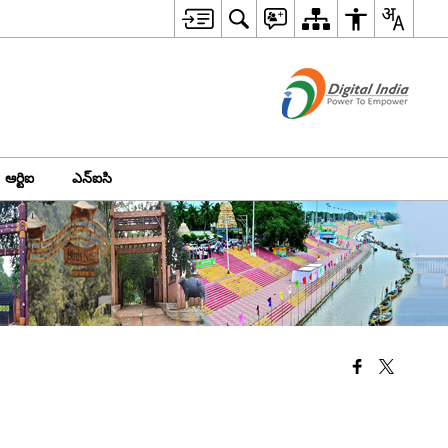
ఆర్టిఐ
ఎన్‌ఐసి