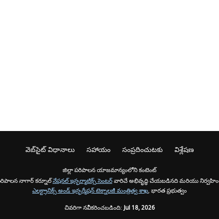
వెబ్‌సైట్ విధానాలు
సహాయం
సంప్రదించుటకు
విశ్లేషణ
జిల్లా పరిపాలన యాజమాన్యంలోని కంటెంట్
పరిపాలన నాగార్ కర్నూల్
నేషనల్ ఇన్ఫర్మాటిక్స్ సెంటర్
వారిచే అభివృద్ధి చేయబడినది మరియు నిర్వహి
ఎలక్ట్రానిక్స్ అండ్ ఇన్ఫర్మేషన్ టెక్నాలజీ మంత్రిత్వ శాఖ
, భారత ప్రభుత్వం
చివరిగా నవీకరించబడింది:
Jul 18, 2026