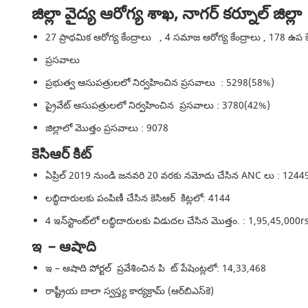
జిల్లా వైద్య ఆరోగ్య శాఖ, నాగర్ కర్నూల్ జిల్లా
27 ప్రాథమిక ఆరోగ్య కేంద్రాలు , 4 సమాజ ఆరోగ్య కేంద్రాలు , 178 ఉప కేం
ప్రసవాలు
ప్రభుత్వ ఆసుపత్రులలో నిర్వహించిన ప్రసవాలు : 5298(58%)
ప్రైవేట్ ఆసుపత్రులలో నిర్వహించిన ప్రసవాలు : 3780(42%)
జిల్లాలో మొత్తం ప్రసవాలు : 9078
కెసిఆర్ కిట్
ఏప్రిల్ 2019 నుండి జనవరి 20 వరకు నమోదు చేసిన ANC లు : 1244
లబ్ధిదారులకు పంపిణీ చేసిన కెసిఆర్ కిట్లలో: 4144
4 ఇన్‌స్టాంట్‌లో లబ్ధిదారులకు విడుదల చేసిన మొత్తం. : 1,95,45,000r
ఇ – ఆషాది
ఇ – ఆషాది పోర్టల్ ప్రవేశించిన పి ట్ పేషెంట్లలో: 14,33,468
రాష్ట్రీయ బాలా స్వస్త్య కార్యక్రామ్ (ఆర్‌బిఎస్‌కె)