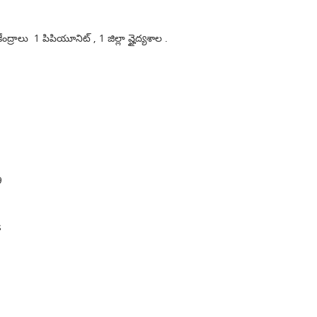
ద్రాలు 1 పిపియూనిట్ , 1 జిల్లా వ్హైద్యశాల .
9
s