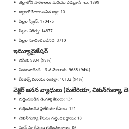
జిల్లాలోని పాఠశాలలు మరియు ఎడబ్లూసి లు: 1899
జిల్లాలో కేటాయించిన జట్ల: 10
పిల్లల స్క్రీన్: 170475
పిల్లల చికిత్స: 14877
పిల్లల సూచించబడినది: 3710
ఇమ్యూనైజేషన్
బిసిజి: 9834 (99%)
పెంటావాలెంట్ – 3 వ మోతాదు: 9685 (94%)
మీజిల్స్ మరియు రుబెల్లా: 10132 (94%)
వెక్టర్ జనన వ్యాధులు (మలేరియా, చికున్‌గున్యా, డ
గుర్తించబడిన డెంగ్యూ కేసులు: 134
గుర్తించబడిన ఫైలేరియా కేసులు: 121
చికున్‌గున్యా కేసులు గుర్తించబడ్డాయి: 18
స్వైన్ ఫ్లూ కేసులు గుర్తించబడ్డాయి: 06